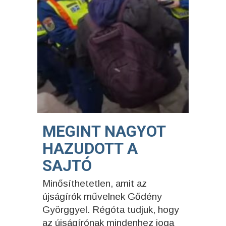
MEGINT NAGYOT
HAZUDOTT A
SAJTÓ
Minősíthetetlen, amit az
újságírók művelnek Gődény
Györggyel. Régóta tudjuk, hogy
az újságírónak mindenhez joga