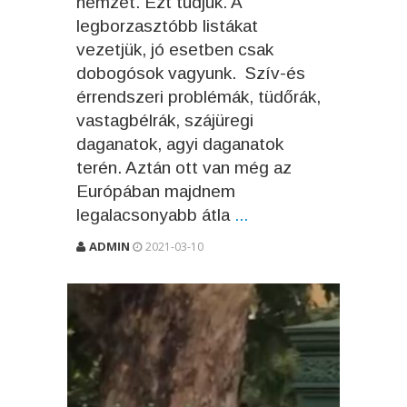
nemzet. Ezt tudjuk. A
legborzasztóbb listákat
vezetjük, jó esetben csak
dobogósok vagyunk. Szív-és
érrendszeri problémák, tüdőrák,
vastagbélrák, szájüregi
daganatok, agyi daganatok
terén. Aztán ott van még az
Európában majdnem
legalacsonyabb átla
...
ADMIN
2021-03-10