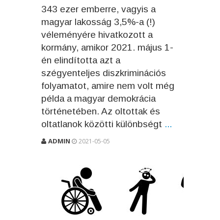
343 ezer emberre, vagyis a
magyar lakosság 3,5%-a (!)
véleményére hivatkozott a
kormány, amikor 2021. május 1-
én elindította azt a
szégyenteljes diszkriminációs
folyamatot, amire nem volt még
példa a magyar demokrácia
történetében. Az oltottak és
oltatlanok közötti különbségt
...
ADMIN
2021-05-05