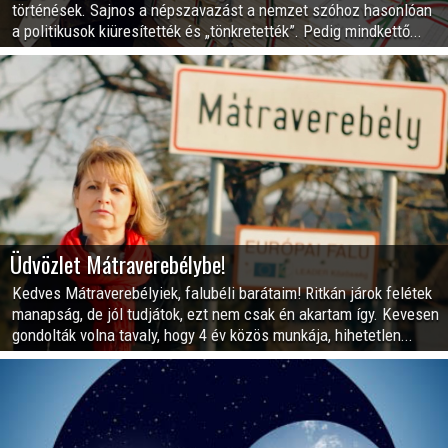
történések. Sajnos a népszavazást a nemzet szóhoz hasonlóan
a politikusok kiüresítették és „tönkretették”. Pedig mindkettő...
Üdvözlet Mátraverebélybe!
Kedves Mátraverebélyiek, falubéli barátaim! Ritkán járok felétek
manapság, de jól tudjátok, ezt nem csak én akartam így. Kevesen
gondolták volna tavaly, hogy 4 év közös munkája, hihetetlen...