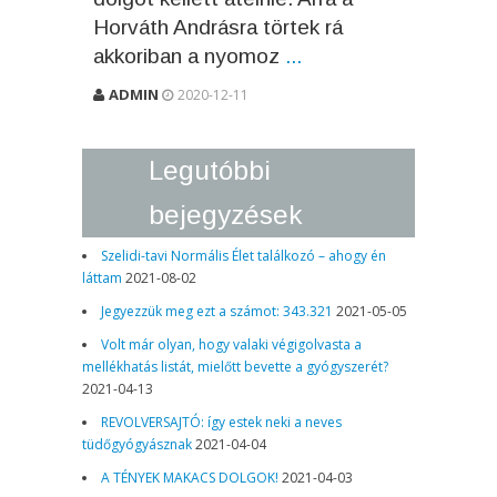
Horváth Andrásra törtek rá
akkoriban a nyomoz
...
ADMIN
2020-12-11
Legutóbbi
bejegyzések
Szelidi-tavi Normális Élet találkozó – ahogy én
láttam
2021-08-02
Jegyezzük meg ezt a számot: 343.321
2021-05-05
Volt már olyan, hogy valaki végigolvasta a
mellékhatás listát, mielőtt bevette a gyógyszerét?
2021-04-13
REVOLVERSAJTÓ: így estek neki a neves
tüdőgyógyásznak
2021-04-04
A TÉNYEK MAKACS DOLGOK!
2021-04-03