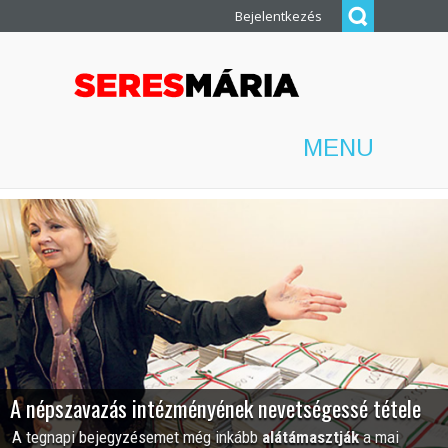
Bejelentkezés
MENU
A népszavazás intézményének nevetségessé tétele
A tegnapi bejegyzésemet még inkább
alátámasztják
a mai