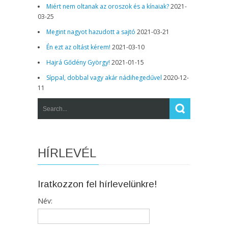
Miért nem oltanak az oroszok és a kínaiak?
2021-
03-25
Megint nagyot hazudott a sajtó
2021-03-21
Én ezt az oltást kérem!
2021-03-10
Hajrá Gődény György!
2021-01-15
Síppal, dobbal vagy akár nádihegedűvel
2020-12-
11
HÍRLEVÉL
Iratkozzon fel hírlevelünkre!
Név: