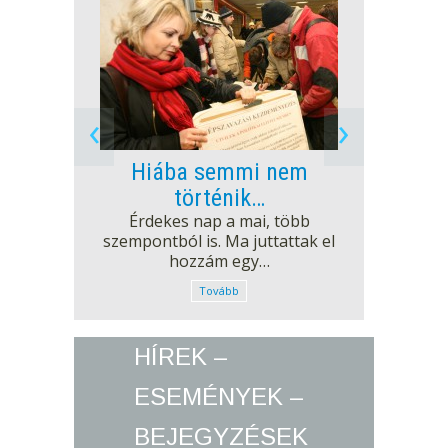
‹
›
Hiába semmi nem
Mos
történik…
Hét
Érdekes nap a mai, több
kezde
szempontból is. Ma juttattak el
éppen ez
hozzám egy…
Tovább
HÍREK –
ESEMÉNYEK –
BEJEGYZÉSEK