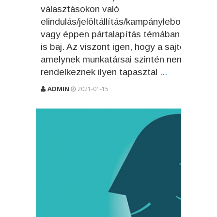
választásokon való
elindulás/jelöltállítás/kampánylebonyolítás,
vagy éppen pártalapítás témában. Ez nem
is baj. Az viszont igen, hogy a sajtó -
amelynek munkatársai szintén nem
rendelkeznek ilyen tapasztal
...
ADMIN
2021-01-15