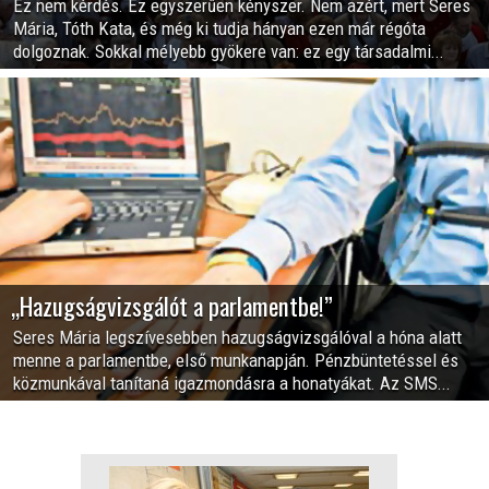
Ez nem kérdés. Ez egyszerűen kényszer. Nem azért, mert Seres
Mária, Tóth Kata, és még ki tudja hányan ezen már régóta
dolgoznak. Sokkal mélyebb gyökere van: ez egy társadalmi...
„Hazugságvizsgálót a parlamentbe!”
Seres Mária legszívesebben hazugságvizsgálóval a hóna alatt
menne a parlamentbe, első munkanapján. Pénzbüntetéssel és
közmunkával tanítaná igazmondásra a honatyákat. Az SMS...