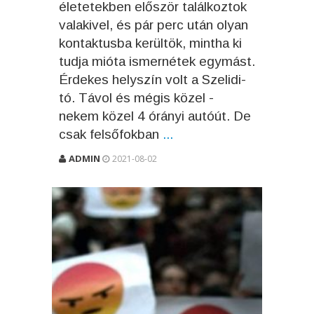
életetekben először találkoztok
valakivel, és pár perc után olyan
kontaktusba kerültök, mintha ki
tudja mióta ismernétek egymást.
Érdekes helyszín volt a Szelidi-
tó. Távol és mégis közel -
nekem közel 4 órányi autóút. De
csak felsőfokban
...
ADMIN
2021-08-02