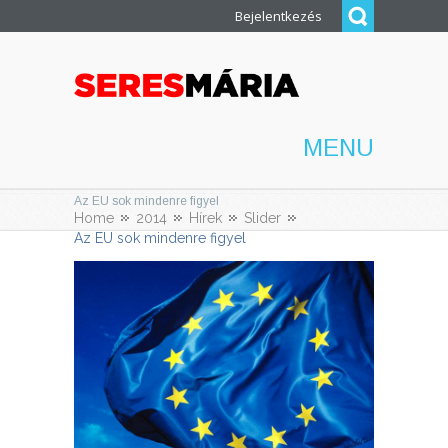
Bejelentkezés
MENU
Az EU sok mindenre figyel
Home
2014
Hírek
Slider
Az EU sok mindenre figyel