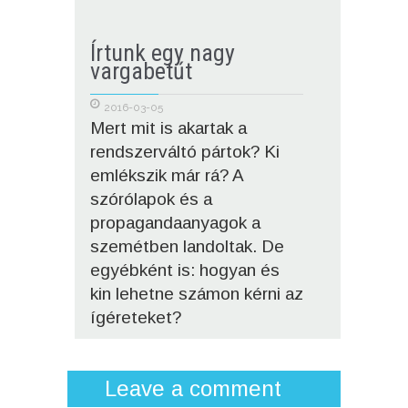
Írtunk egy nagy
Őrült
vargabetűt
2014-0
Ha ma
2016-03-05
Mert mit is akartak a
beszé
rendszerváltó pártok? Ki
„szava
emlékszik már rá? A
szó me
szórólapok és a
bizony
propagandaanyagok a
május 
szemétben landoltak. De
hanem 
egyébként is: hogyan és
versen
kin lehetne számon kérni az
diskur
ígéreteket?
érdeke
parlam
személ
Leave a comment
Magyar