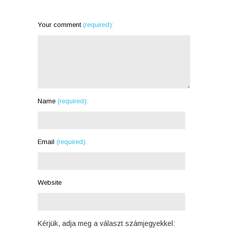
Nem m
nagyob
Your comment
(required):
a médi
Name
(required):
Email
(required):
Website
Kérjük, adja meg a választ számjegyekkel: