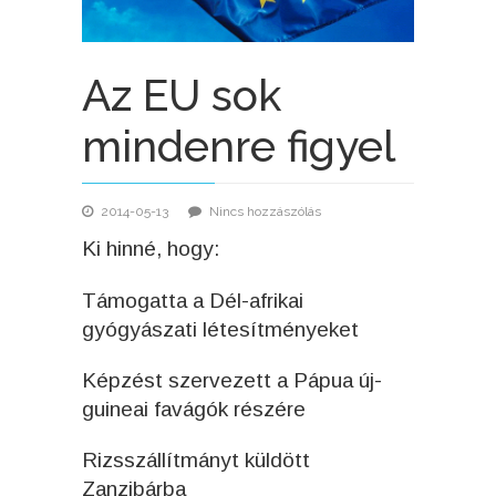
Az EU sok
mindenre figyel
2014-05-13
Nincs hozzászólás
Ki hinné, hogy:
Támogatta a Dél-afrikai
gyógyászati létesítményeket
Képzést szervezett a Pápua új-
guineai favágók részére
Rizsszállítmányt küldött
Zanzibárba