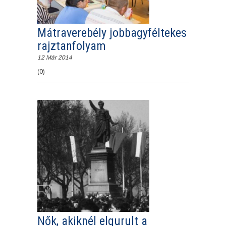
Mátraverebély jobbagyféltekes
rajztanfolyam
12 Már 2014
(0)
Nők, akiknél elgurult a