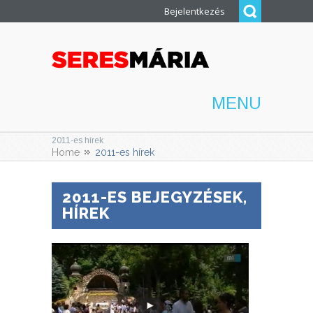
Bejelentkezés
MENU
2011-es hírek
Home
2011-es hírek
2011-ES BEJEGYZÉSEK,
HÍREK