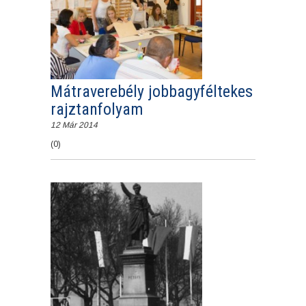
Mátraverebély jobbagyféltekes
rajztanfolyam
12 Már 2014
(0)