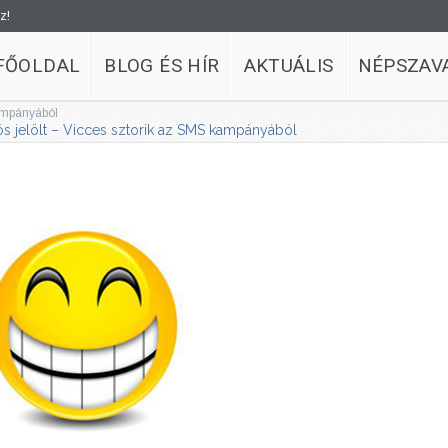
z!
FŐOLDAL
BLOG ÉS HÍR
AKTUÁLIS
NÉPSZAV
kampányából
s jelölt – Vicces sztorik az SMS kampányából