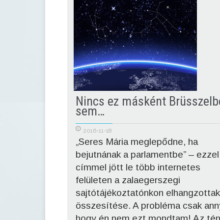
Nincs ez másként Brüsszelb
sem…
2016-11-18
„Seres Mária meglepődne, ha
bejutnának a parlamentbe” – ezzel
címmel jött le több internetes
felületen a zalaegerszegi
sajtótájékoztatónkon elhangzottak
összesítése. A probléma csak anny
hogy én nem ezt mondtam! Az tén