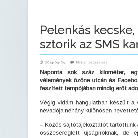
Pelenkás kecske, 
sztorik az SMS k
2014-04-05
Nincs hozzászólás
Naponta sok száz kilométer, eg
vélemények özöne utcán és Faceboo
feszített tempójában mindig erőt ado
Végig vidám hangulatban készült a 
névadója néhány különösen nevettető 
– Közös sajtótájékoztatót tartottunk a
összesereglett újságíróknak, de 