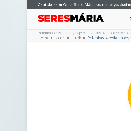
Csatlakozzon Ön is Seres Mária kezdeményezéseihe
Pelenkás kecske, hányós jelölt – Vicces sztorik az SMS 
Home
2014
Hírek
Pelenkás kecske, hányó