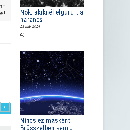
nem
Nők, akiknél elgurult a
és!
narancs
19 Már 2014
(1)
Nincs ez másként
Brüsszelben sem…