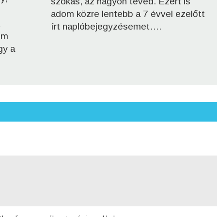
szokás, az nagyon téved. Ezért is
adom közre lentebb a 7 évvel ezelőtt
t
írt naplóbejegyzésemet….
em
gy a