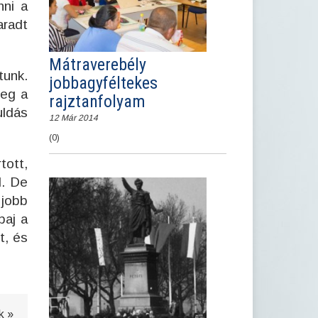
nni a
radt
Mátraverebély
tunk.
jobbagyféltekes
meg a
rajztanfolyam
uldás
12 Már 2014
(0)
tott,
l. De
 jobb
baj a
t, és
k »