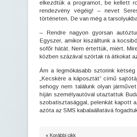
elkezdtük a programot, be kellett 
rendezvény végéig! – nevet Ser
történeten. De van még a tarsolyukb
– Rendre nagyon gyorsan autóztun
Egyszer, amikor kiszálltunk a kocsib
sofőr hátát. Nem értettük, miért. Mir
közben százával szórtak rá átkokat a
Ám a legmókásabb sztorink kétség kí
„Kecskére a káposztát” című sajtótá
sehogy nem találunk olyan járművet, 
híján személyautóval utaztattuk Buda
szobatisztasággal, pelenkát kapott 
azóta az SMS kabalaállatává fogadtu
« Korábbi cikk