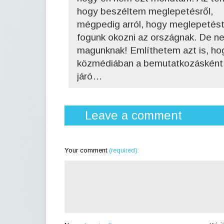
hogy beszéltem meglepetésről,
mégpedig arról, hogy meglepetés
fogunk okozni az országnak. De n
magunknak! Említhetem azt is, ho
közmédiában a bemutatkozásként
járó…
Leave a comment
Your comment
(required):