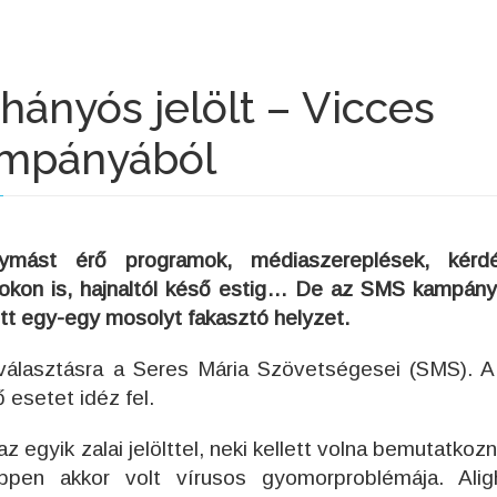
hányós jelölt – Vicces
ampányából
ymást érő programok, médiaszereplések, kérdé
kon is, hajnaltól késő estig… De az SMS kampán
tt egy-egy mosolyt fakasztó helyzet.
választásra a Seres Mária Szövetségesei (SMS). A
esetet idéz fel.
z egyik zalai jelölttel, neki kellett volna bemutatkozn
éppen akkor volt vírusos gyomorproblémája. Ali