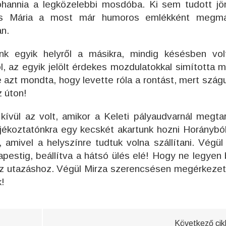
rohannia a legközelebbi mosdóba. Ki sem tudott jö
es Mária a most már humoros emlékként megma
an.
k egyik helyről a másikra, mindig késésben vol
ól, az egyik jelölt érdekes mozdulatokkal simította 
e azt mondta, hogy levette róla a rontást, mert szág
z úton!
vül az volt, amikor a Keleti pályaudvarnál megtar
jékoztatónkra egy kecskét akartunk hozni Horánybó
amivel a helyszínre tudtuk volna szállítani. Végül
pestig, beállítva a hátsó ülés elé! Hogy ne legyen 
az utazáshoz. Végül Mirza szerencsésen megérkezet
k!
Következő cik