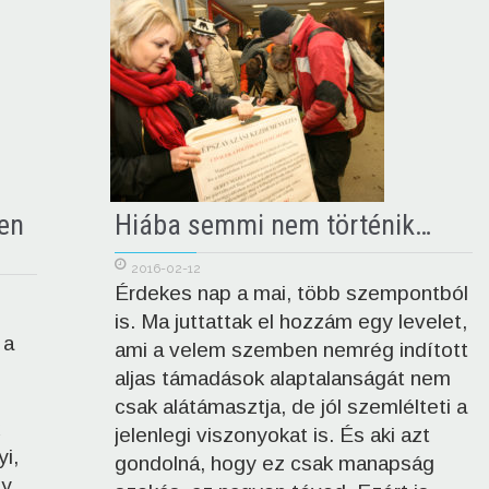
en
Hiába semmi nem történik…
2016-02-12
Érdekes nap a mai, több szempontból
is. Ma juttattak el hozzám egy levelet,
 a
ami a velem szemben nemrég indított
aljas támadások alaptalanságát nem
csak alátámasztja, de jól szemlélteti a
jelenlegi viszonyokat is. És aki azt
i,
gondolná, hogy ez csak manapság
y,