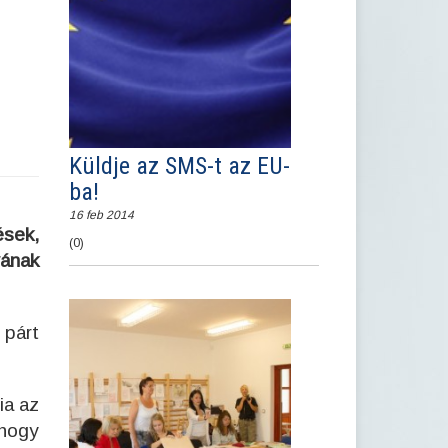
Küldje az SMS-t az EU-
ba!
16 feb 2014
sek,
(0)
yának
 párt
ia az
ghogy