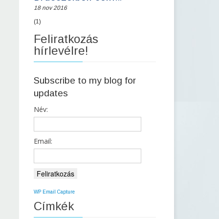
18 nov 2016
(1)
Feliratkozás
hírlevélre!
Subscribe to my blog for
updates
Most kezdődött…
Név:
2016-01-04
Hét évvel ezelőtt, a népszavazási
Email:
kezdeményezésem során, éppen
ezen a napon kezdték el velem
szemben elindítani az első nemtelen
támadásokat. A sort persze akkor is
WP Email Capture
egy magát „független, korrekt,
Címkék
esélyegyenlőséget és