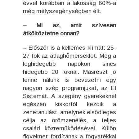
évvel korábban a lakosság 60%-a
még mélyszegénységben élt.
– Mi az, amit szívesen
átköltöztetne onnan?
– Először is a kellemes klímát: 25-
27 fok az átlaghőmérséklet. Még a
leghidegebb napokon sincs
hidegebb 20 foknál. Másrészt jó
lenne nálunk is bevezetni egy
nagyon szép programjukat, az El
Sistemát. A szegény gyerekeknél
egészen kiskortól kezdik a
zenetanulást, amelynek elsődleges
célja az örömzenélés, a teljes
család közreműködésével. Külön
figyelmet fordítanak a fogyatékkal