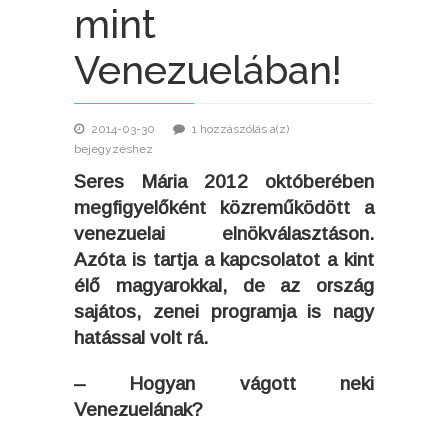
mint
Venezuelában!
2014-03-30
1 hozzászólás a(z)
bejegyzéshez
Seres Mária 2012 októberében
megfigyelőként közreműködött a
venezuelai elnökválasztáson.
Azóta is tartja a kapcsolatot a kint
élő magyarokkal, de az ország
sajátos, zenei programja is nagy
hatással volt rá.
– Hogyan vágott neki
Venezuelának?