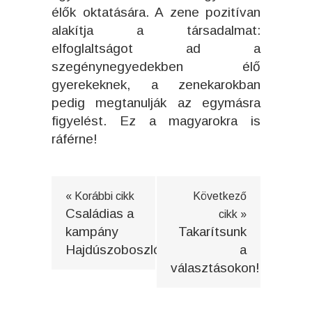
élők oktatására. A zene pozitívan
alakítja a társadalmat:
elfoglaltságot ad a
szegénynegyedekben élő
gyerekeknek, a zenekarokban
pedig megtanulják az egymásra
figyelést. Ez a magyarokra is
ráférne!
« Korábbi cikk
Következő
Családias a
cikk »
kampány
Takarítsunk
Hajdúszoboszlón
a
választásokon!