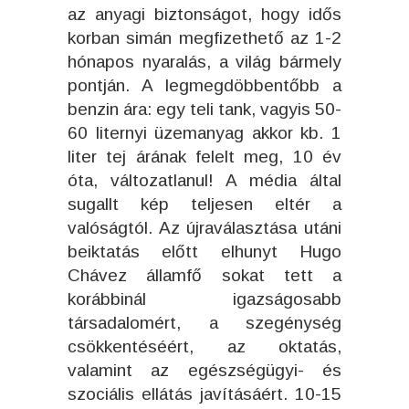
az anyagi biztonságot, hogy idős
korban simán megfizethető az 1-2
hónapos nyaralás, a világ bármely
pontján. A legmegdöbbentőbb a
benzin ára: egy teli tank, vagyis 50-
60 liternyi üzemanyag akkor kb. 1
liter tej árának felelt meg, 10 év
óta, változatlanul! A média által
sugallt kép teljesen eltér a
valóságtól. Az újraválasztása utáni
beiktatás előtt elhunyt Hugo
Chávez államfő sokat tett a
korábbinál igazságosabb
társadalomért, a szegénység
csökkentéséért, az oktatás,
valamint az egészségügyi- és
szociális ellátás javításáért. 10-15