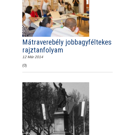
Mátraverebély jobbagyféltekes
rajztanfolyam
12 Már 2014
(0)