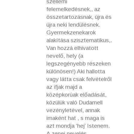
szellemi
felemelkedésnek,, az
összetartozásnak, újra és
újra neki lendülésnek.
Gyermekzenekarok
alakítása szisztematikus,.
Van hozzá elhivatott
nevelő, hely (a
legszegényebb részeken
különösen!) Aki hallotta
vagy látta csak felvételről
az ifjak majd a
középkorúak előadását,
közülük való Dudamell
vezényletével, annak
imaként hat , s maga is
azt mondja ‘hej’ Istenem.
A zenei nevelés