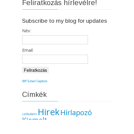
Feliratkozás hírlevélre!
Subscribe to my blog for updates
Név:
Email:
WP Email Capture
Címkék
Hirek
Hírlapozó
celladam
Kiemelt
koronavírus
Kovács Ádám
média
népszavazás
politika
rák