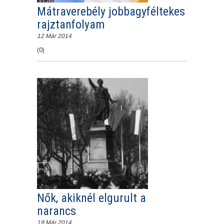
Mátraverebély jobbagyféltekes
rajztanfolyam
12 Már 2014
(0)
Nők, akiknél elgurult a
narancs
19 Már 2014