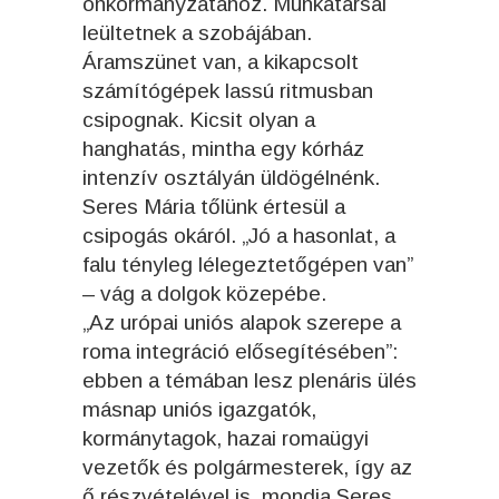
önkormányzatához. Munkatársai
leültetnek a szobájában.
Áramszünet van, a kikapcsolt
számítógépek lassú ritmusban
csipognak. Kicsit olyan a
hanghatás, mintha egy kórház
intenzív osztályán üldögélnénk.
Seres Mária tőlünk értesül a
csipogás okáról. „Jó a hasonlat, a
falu tényleg lélegeztetőgépen van”
– vág a dolgok közepébe.
„Az urópai uniós alapok szerepe a
roma integráció elősegítésében”:
ebben a témában lesz plenáris ülés
másnap uniós igazgatók,
kormánytagok, hazai romaügyi
vezetők és polgármesterek, így az
ő részvételével is, mondja Seres