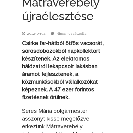
Mátraverebély
újraélesztése
2012-03-14
Nincs hozzászólás
Csirke far-hátból ötfős vacsorát,
sörösdobozokból napkollektort
készítenek. Az elektromos
hálózatról lekapcsolt lakásban
áramot fejlesztenek, a
közmunkásokból vállalkozókat
képeznek. A 47 ezer forintos
fizetésnek örülnek.
Seres Mária polgármester
asszonyt kissé megelőzve
érkezünk Mátraverebély