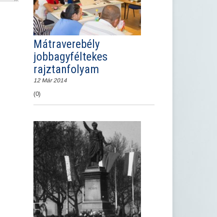
Mátraverebély
jobbagyféltekes
rajztanfolyam
12 Már 2014
(0)