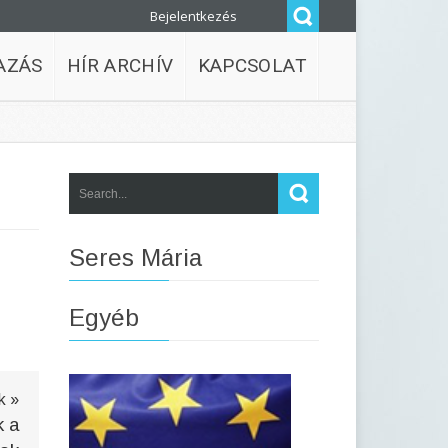
Bejelentkezés
AZÁS
HÍR ARCHÍV
KAPCSOLAT
Seres Mária
Egyéb
k »
k a