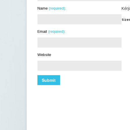
Name
(required):
Kérj
tize
Email
(required):
Website