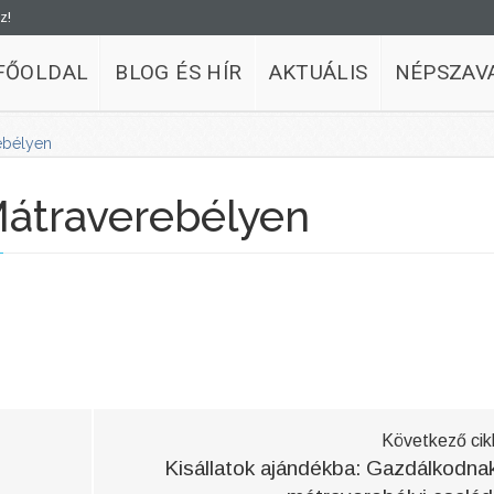
z!
FŐOLDAL
BLOG ÉS HÍR
AKTUÁLIS
NÉPSZAV
ebélyen
Mátraverebélyen
Következő cik
Kisállatok ajándékba: Gazdálkodna