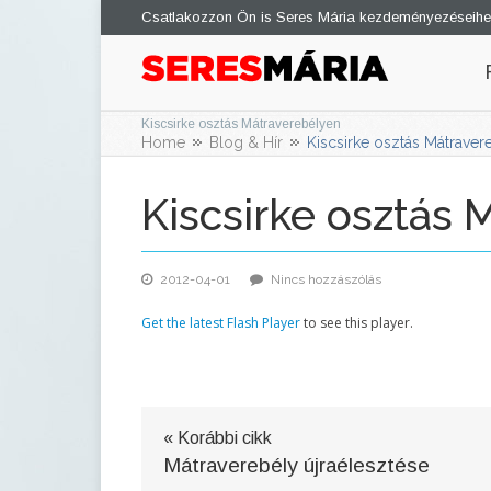
Csatlakozzon Ön is Seres Mária kezdeményezéseihe
Kiscsirke osztás Mátraverebélyen
Home
Blog & Hír
Kiscsirke osztás Mátraver
Kiscsirke osztás 
2012-04-01
Nincs hozzászólás
Get the latest Flash Player
to see this player.
« Korábbi cikk
Mátraverebély újraélesztése