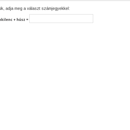
ük, adja meg a választ számjegyekkel:
nkilenc + húsz =