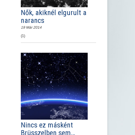
Nők, akiknél elgurult a
narancs
19 Már 2014
(1)
Nincs ez másként
Brüsszelben sem…