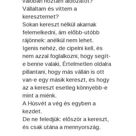
valóban hoztam áldozatot?
Vállaltam és vittem a
keresztemet?
Sokan kereszt nélkül akarnak
felemelkedni, ám előbb-utóbb
rájönnek: anélkül nem lehet.
Igenis nehéz, de cipelni kell, és
nem azzal foglalkozni, hogy segít-
e benne valaki, Értelmetlen oldalra
pillantani, hogy más vállán is ott
van-e egy másik kereszt, és hogy
az a kereszt esetleg könnyebb-e
mint a miénk.
A Húsvét a vég és egyben a
kezdet.
De ne feledjük: először a kereszt,
és csak utána a mennyország.