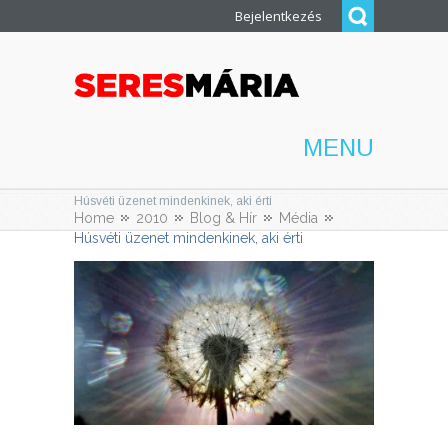
Bejelentkezés
MENU
Húsvéti üzenet mindenkinek, aki érti
Home
2010
Blog & Hír
Média
Húsvéti üzenet mindenkinek, aki érti