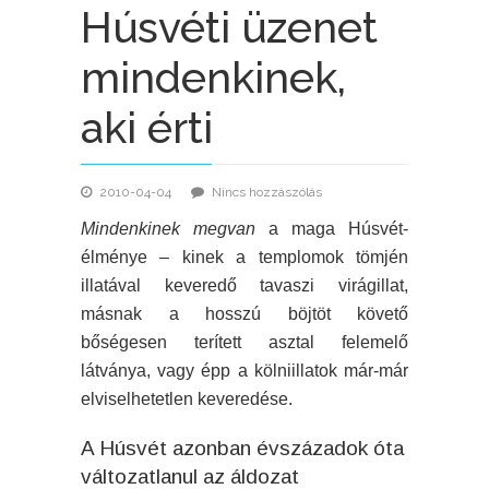
Húsvéti üzenet
mindenkinek,
aki érti
2010-04-04
Nincs hozzászólás
Mindenkinek megvan
a maga Húsvét-
élménye – kinek a templomok tömjén
illatával keveredő tavaszi virágillat,
másnak a hosszú böjtöt követő
bőségesen terített asztal felemelő
látványa, vagy épp a kölniillatok már-már
elviselhetetlen keveredése.
A Húsvét azonban évszázadok óta
változatlanul az áldozat