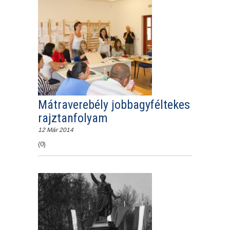
Mátraverebély jobbagyféltekes
rajztanfolyam
12 Már 2014
(0)