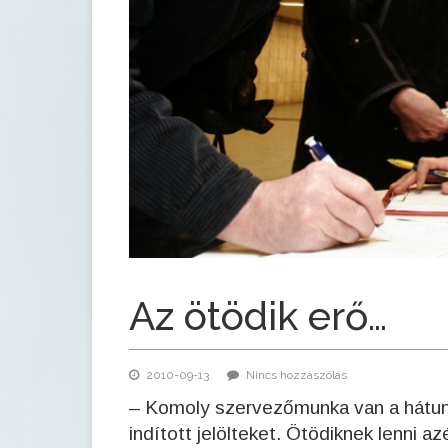
Az ötödik erő…
2010-09-13
Nincs hozzászólás
– Komoly szervezőmunka van a hátun
indított jelölteket. Ötödiknek lenni a