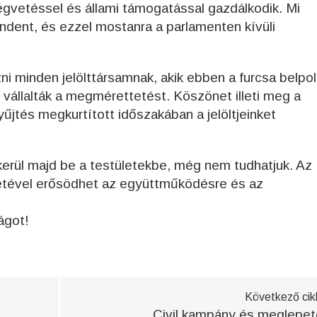
ségvetéssel és állami támogatással gazdálkodik. Mi
indent, és ezzel mostanra a parlamenten kívüli
i minden jelölttársamnak, akik ebben a furcsa belpoli
 vállalták a megmérettetést. Köszönet illeti meg a
yűjtés megkurtított időszakában a jelöltjeinket
 kerül majd be a testületekbe, még nem tudhatjuk. Az
lététével erősödhet az együttműködésre és az
ágot!
Következő cik
Civil kampány és meglepe