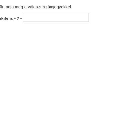
ük, adja meg a választ számjegyekkel:
nkilenc − 7 =