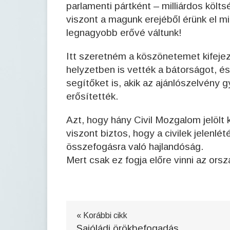
parlamenti pártként – milliárdos költ
viszont a magunk erejéből érünk el m
legnagyobb erővé váltunk!
Itt szeretném a köszönetemet kifejezn
helyzetben is vették a bátorságot, és
segítőket is, akik az ajánlószelvény g
erősítették.
Azt, hogy hány Civil Mozgalom jelölt
viszont biztos, hogy a civilek jelen
összefogásra való hajlandóság.
Mert csak ez fogja előre vinni az orsz
« Korábbi cikk
Sajóládi örökbefogadás