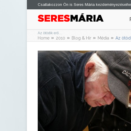
Csatlakozzon Ön is Seres Mária kezdeményezéseihe
Az ötödik erő…
Home
2010
Blog & Hír
Média
Az ötöd