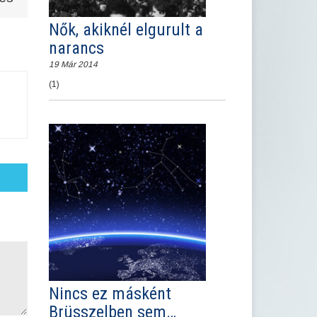
Nők, akiknél elgurult a
narancs
19 Már 2014
(1)
Nincs ez másként
Brüsszelben sem…