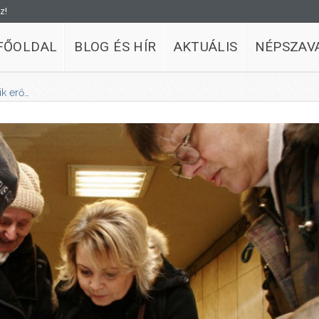
z!
FŐOLDAL
BLOG ÉS HÍR
AKTUÁLIS
NÉPSZAV
ik erő…