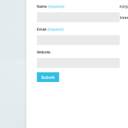
Name
(required):
Kérj
tize
Email
(required):
Website