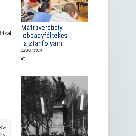
Mátraverebély
tikai
jobbagyféltekes
rajztanfolyam
12 Már 2014
(0)
k »
tés