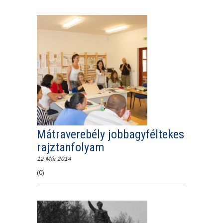
Mátraverebély jobbagyféltekes
rajztanfolyam
12 Már 2014
(0)