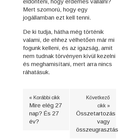
eldönteni, hogy érdemes vállalni?
Mert szomorú, hogy egy
jogállamban ezt kell tenni.
De ki tudja, hátha még történik
valami, de ehhez vélhetően már mi
fogunk kelleni, és az igazság, amit
nem tudnak törvényen kívül kezelni
és meghamisítani, mert arra nincs
ráhatásuk.
« Korábbi cikk
Következő
Mire elég 27
cikk »
nap? És 27
Összetartozás
év?
vagy
összeugrasztás