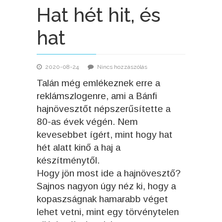
Hat hét hit, és
hat
2020-08-24
Nincs hozzászólás
Talán még emlékeznek erre a
reklámszlogenre, ami a Bánfi
hajnövesztőt népszerűsítette a
80-as évek végén. Nem
kevesebbet ígért, mint hogy hat
hét alatt kinő a haj a
készítménytől.
Hogy jön most ide a hajnövesztő?
Sajnos nagyon úgy néz ki, hogy a
kopaszságnak hamarabb véget
lehet vetni, mint egy törvénytelen