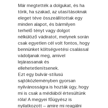
Már megtették a dolgukat, és ha
törik, ha szakad, az utasításoknak
eleget téve összeállítottak egy
minden alapot, és bármilyen
terhelő tényt vagy dolgot
nélkülöző vádiratot, melynek során
csak egyetlen cél volt fontos, hogy
bennünket költségvetési csalással
vádoljanak meg, amivel
lejárassanak és
ellehetetlenítsenek.
Ezt egy bulvár-stílusú
sajtóközleményben gyorsan
nyilvánosságra is hozták úgy, hogy
mi is csak a médiából értesültünk
róla! A megyei főügyész is
nyilatkozott – amire mi reagálni