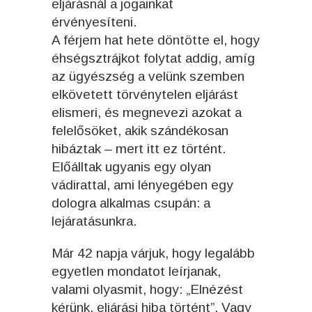
eljárásnál a jogainkat
érvényesíteni.
A férjem hat hete döntötte el, hogy
éhségsztrájkot folytat addig, amíg
az ügyészség a velünk szemben
elkövetett törvénytelen eljárást
elismeri, és megnevezi azokat a
felelősöket, akik szándékosan
hibáztak – mert itt ez történt.
Előálltak ugyanis egy olyan
vádirattal, ami lényegében egy
dologra alkalmas csupán: a
lejáratásunkra.
Már 42 napja várjuk, hogy legalább
egyetlen mondatot leírjanak,
valami olyasmit, hogy: „Elnézést
kérünk, eljárási hiba történt”. Vagy