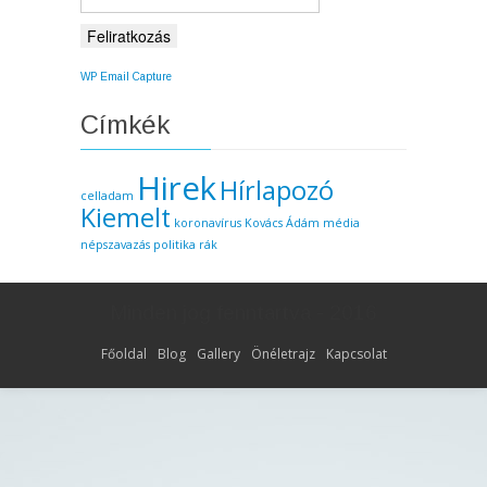
WP Email Capture
Címkék
Hirek
Hírlapozó
celladam
Kiemelt
koronavírus
Kovács Ádám
média
népszavazás
politika
rák
Minden jog fenntartva - 2016
Főoldal
Blog
Gallery
Önéletrajz
Kapcsolat