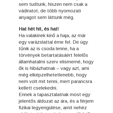
sem tudtunk, hiszen nem csak a
vádiratot, de több nyomozati
anyagot sem láttunk még.
Hat hét hit, és hat!
Ha valakinek kinő a haja, az már
egy varázslattal érne fel. De úgy
tűnik az is csoda lenne, ha a
törvények betartatásáért felelős
államhatalmi szerv elismerné, hogy
ők is hibázhatnak – vagy azt, ami
még elképzelhetetlenebb, hogy
nem volt mit tenni, mert parancsra
kellett cselekedni.
Ennek a tapasztalatnak most egy
jelentős áldozat az ára, és a férjem
fizikai legyengülése, amit nehéz